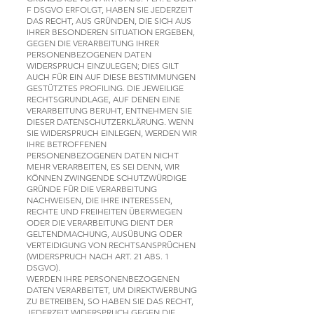
F DSGVO ERFOLGT, HABEN SIE JEDERZEIT
DAS RECHT, AUS GRÜNDEN, DIE SICH AUS
IHRER BESONDEREN SITUATION ERGEBEN,
GEGEN DIE VERARBEITUNG IHRER
PERSONENBEZOGENEN DATEN
WIDERSPRUCH EINZULEGEN; DIES GILT
AUCH FÜR EIN AUF DIESE BESTIMMUNGEN
GESTÜTZTES PROFILING. DIE JEWEILIGE
RECHTSGRUNDLAGE, AUF DENEN EINE
VERARBEITUNG BERUHT, ENTNEHMEN SIE
DIESER DATENSCHUTZERKLÄRUNG. WENN
SIE WIDERSPRUCH EINLEGEN, WERDEN WIR
IHRE BETROFFENEN
PERSONENBEZOGENEN DATEN NICHT
MEHR VERARBEITEN, ES SEI DENN, WIR
KÖNNEN ZWINGENDE SCHUTZWÜRDIGE
GRÜNDE FÜR DIE VERARBEITUNG
NACHWEISEN, DIE IHRE INTERESSEN,
RECHTE UND FREIHEITEN ÜBERWIEGEN
ODER DIE VERARBEITUNG DIENT DER
GELTENDMACHUNG, AUSÜBUNG ODER
VERTEIDIGUNG VON RECHTSANSPRÜCHEN
(WIDERSPRUCH NACH ART. 21 ABS. 1
DSGVO).
WERDEN IHRE PERSONENBEZOGENEN
DATEN VERARBEITET, UM DIREKTWERBUNG
ZU BETREIBEN, SO HABEN SIE DAS RECHT,
JEDERZEIT WIDERSPRUCH GEGEN DIE