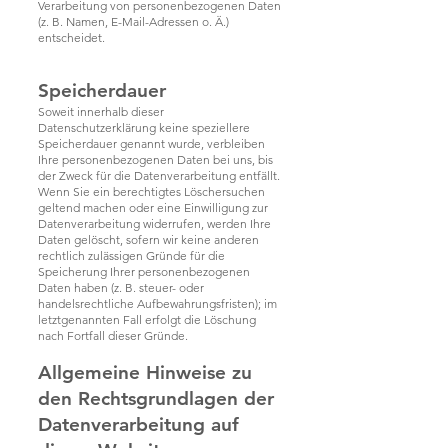
Verarbeitung von personenbezogenen Daten
(z. B. Namen, E-Mail-Adressen o. Ä.)
entscheidet.
Speicherdauer
Soweit innerhalb dieser
Datenschutzerklärung keine speziellere
Speicherdauer genannt wurde, verbleiben
Ihre personenbezogenen Daten bei uns, bis
der Zweck für die Datenverarbeitung entfällt.
Wenn Sie ein berechtigtes Löschersuchen
geltend machen oder eine Einwilligung zur
Datenverarbeitung widerrufen, werden Ihre
Daten gelöscht, sofern wir keine anderen
rechtlich zulässigen Gründe für die
Speicherung Ihrer personenbezogenen
Daten haben (z. B. steuer- oder
handelsrechtliche Aufbewahrungsfristen); im
letztgenannten Fall erfolgt die Löschung
nach Fortfall dieser Gründe.
Allgemeine Hinweise zu
den Rechtsgrundlagen der
Datenverarbeitung auf