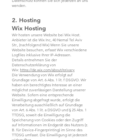
Datenschutz können Sie sich jederzeit an uns
wenden.
2. Hosting
Wix Hosting
Wir hosten unsere Website bei Wix Host.
Anbieter ist die Wix Inc, 40 Nemal Tel Aviv
Str., (nachfolgend Wix) Wenn Sie unsere
Website besuchen, erfasst Wix verschiedene
Logfiles inklusive Ihrer IP-Adressen.
Details entnehmen Sie der
Datenschutzerklärung von
Wix:
https://de.wix.com/about/privacy
Die Verwendung von Wix erfolgt auf
Grundlage von Art. 6 Abs. 1 lit. f DSGVO. Wir
haben ein berechtigtes Interesse an einer
möglichst zuverlässigen Darstellung unserer
Website. Sofern eine entsprechende
Einwilligung abgefragt wurde, erfolgt die
Verarbeitung ausschließlich auf Grundlage
von Art. 6 Abs. 1 lit. a DSGVO und § 25 Abs. 1
TTDSG, soweit die Einwilligung die
Speicherung von Cookies oder den Zugriff
auf Informationen im Endgerät des Nutzers (z.
B. für Device-Fingerprinting) im Sinne des
TTDSG umfasst. Die Einwilligung ist jederzeit
widerrufbar.