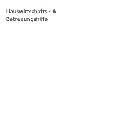
Hauswirtschafts - &
Betreuungshilfe
24 - Stunden
Notfallkontakt
Sie brauchen umgehend Hilfe? Dann nutzen Sie
unseren Notfallservice. Wir sind 24 Stunden für Sie da.
0171 10 111 60
MedicAid
Bannenberg 1
44369 Dortmund
Kontakt
Telefon
0231 - 98 98 35 24