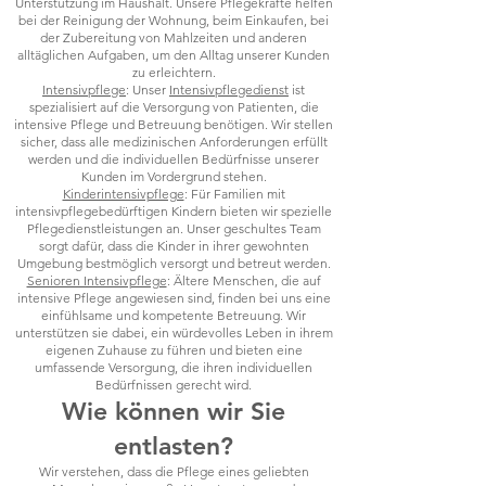
Unterstützung im Haushalt. Unsere Pflegekräfte helfen
bei der Reinigung der Wohnung, beim Einkaufen, bei
der Zubereitung von Mahlzeiten und anderen
alltäglichen Aufgaben, um den Alltag unserer Kunden
zu erleichtern.
Intensivpflege
: Unser
Intensivpflegedienst
ist
spezialisiert auf die Versorgung von Patienten, die
intensive Pflege und Betreuung benötigen. Wir stellen
sicher, dass alle medizinischen Anforderungen erfüllt
werden und die individuellen Bedürfnisse unserer
Kunden im Vordergrund stehen.
Kinderintensivpflege
: Für Familien mit
intensivpflegebedürftigen Kindern bieten wir spezielle
Pflegedienstleistungen an. Unser geschultes Team
sorgt dafür, dass die Kinder in ihrer gewohnten
Umgebung bestmöglich versorgt und betreut werden.
Senioren Intensivpflege
: Ältere Menschen, die auf
intensive Pflege angewiesen sind, finden bei uns eine
einfühlsame und kompetente Betreuung. Wir
unterstützen sie dabei, ein würdevolles Leben in ihrem
eigenen Zuhause zu führen und bieten eine
umfassende Versorgung, die ihren individuellen
Bedürfnissen gerecht wird.
Wie können wir Sie
entlasten?
Wir verstehen, dass die Pflege eines geliebten